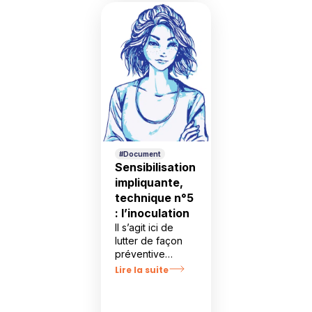
Je télécharge le
livre blanc
#Document
Sensibilisation
impliquante,
technique n°5
: l’inoculation
Il s’agit ici de
lutter de façon
préventive
contre les freins
Lire la suite
et résistances.
L’inoculation
consiste à