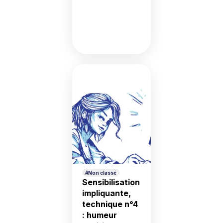
présenter la
tentation, telle ou
telle résistance et
son contre
argumentaire.
Cela a pour effet
d’élaborer un
schéma de
réponse lorsque
la tentation réelle
se présentera. A
titre d’exemple,
on peut par
exemple
soulever une
objection
fréquente :
« Vous […]
#Non classé
Sensibilisation
impliquante,
technique n°4
: humeur