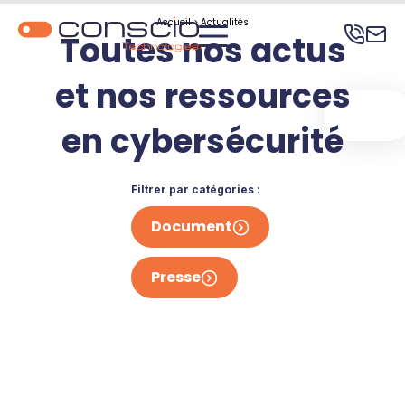
Accueil
>
Actualités
Toutes nos actus
et nos ressources
Démo
gratuite
en cybersécurité
Filtres de catégories
Filtrer par catégories :
Sélectionner les catégories
Document
Presse