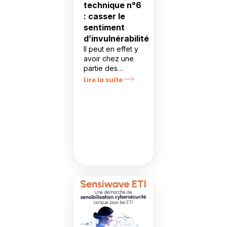
technique n°6
: casser le
sentiment
d’invulnérabilité
Il peut en effet y
avoir chez une
partie des
collaborateurs
Lire la suite
une sorte de
sentiment
d’invulnérabilité.
Cela peut se
traduire par des
réactions du type
« ce n’est pas
moi qui me ferais
avoir » ou « dans
notre entreprise
l’équipe
technique est
très forte, elle
arrivera à
empêcher que ça