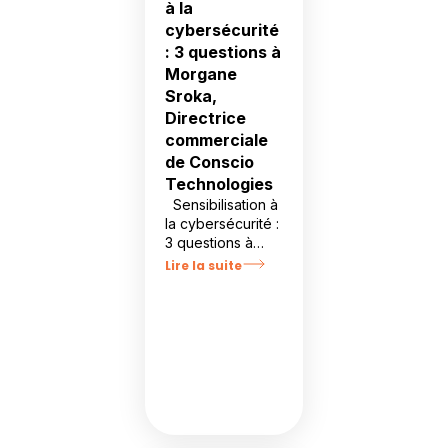
à la
cybersécurité
: 3 questions à
Morgane
Sroka,
Directrice
commerciale
de Conscio
Technologies
Sensibilisation à
la cybersécurité :
3 questions à
Morgane Sroka,
Lire la suite
Directrice
commerciale de
Conscio
Technologies