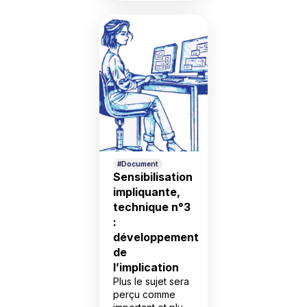
un tout autre
résultat. Le point
de bascule se
situe en réalité
entre 15% et
20%. Beaucoup
d’organisations
investissent sans
obtenir un
véritable
changement
culturel. La
#Document
participation
Sensibilisation
plafonne, […]
impliquante,
technique n°3
:
développement
de
l’implication
Plus le sujet sera
perçu comme