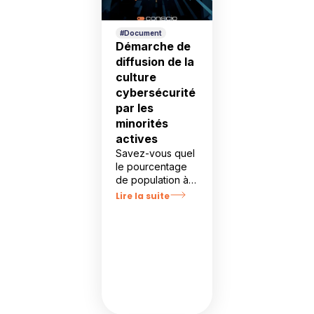
#Document
Démarche de
diffusion de la
culture
cybersécurité
par les
minorités
actives
Savez-vous quel
le pourcentage
de population à
embarquer pour
Lire la suite
que le
changement
commence ?
100%, 80%,
60%, 30% ?
Non, les
recherches en
dynamique
sociale montrent